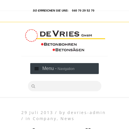
SO ERREICHEN SIE UNS:
040 70 29 52 70
Menu -
Navigation
29 Juli 2013 /
by
devries-admin
/
in
Company
,
News