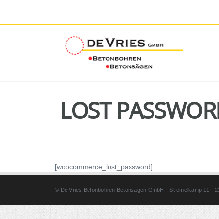
LOST PASSWOR
[woocommerce_lost_password]
© De Vries Betonbohren Betonsägen GmbH - Stremelkamp 11 - 211