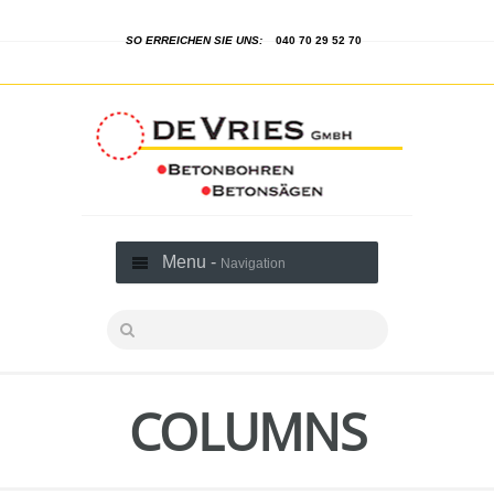
SO ERREICHEN SIE UNS:
040 70 29 52 70
Menu -
Navigation
COLUMNS