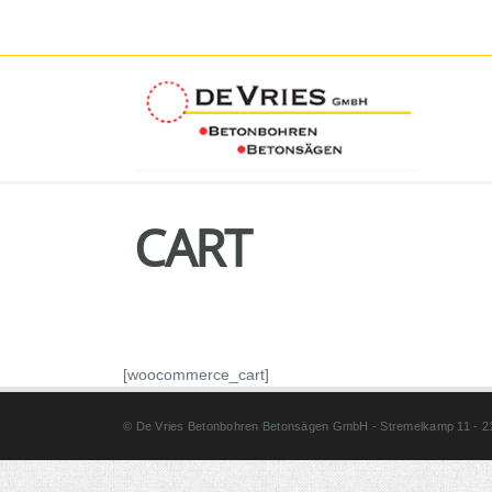
CART
[woocommerce_cart]
© De Vries Betonbohren Betonsägen GmbH - Stremelkamp 11 - 211